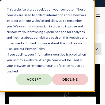
TARGIT is Now a Forterro Company
This website stores cookies on your computer. These
cookies are used to collect information about how you
interact with our website and allow us to remember
you. We use this information in order to improve and
customize your browsing experience and for analytics
Nl
Solutions
Automotive
and metrics about our visitors both on this website and
other media. To find out more about the cookies we
DEZE PAGINA BESTAAT IN
use, see our Privacy Policy.
NL
MEERDERE TALEN
If you decline, your information won’t be tracked when
you visit this website. A single cookie will be used in
your browser to remember your preference not to be
tracked.
ACCEPT
DECLINE