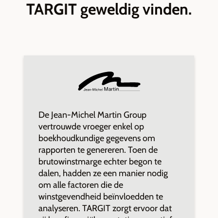
TARGIT geweldig vinden.
De Jean-Michel Martin Group
G
vertrouwde vroeger enkel op
l
boekhoudkundige gegevens om
r
rapporten te genereren. Toen de
c
brutowinstmarge echter begon te
t
dalen, hadden ze een manier nodig
5
om alle factoren die de
v
winstgevendheid beïnvloedden te
T
analyseren. TARGIT zorgt ervoor dat
h