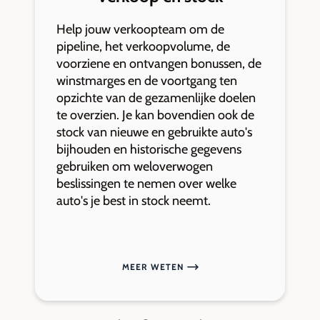
Help jouw verkoopteam om de
V
pipeline, het verkoopvolume, de
o
voorziene en ontvangen bonussen, de
f
winstmarges en de voortgang ten
M
opzichte van de gezamenlijke doelen
r
te overzien. Je kan bovendien ook de
c
stock van nieuwe en gebruikte auto's
o
bijhouden en historische gegevens
z
gebruiken om weloverwogen
p
beslissingen te nemen over welke
a
auto's je best in stock neemt.
MEER WETEN